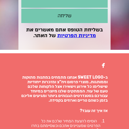
בשליחת הטופס אתם מאשרים את
מדיניות הפרטיות
של האתר.

ב-SWEET LOGO אנחנו מתמחים במתנות מתוקות
וממותגות, מוצרי פרסום ויח"צ ומזכרות ייחודיות
שישלימו כל אירוע וישאירו אצל הלקוחות שלכם
טעם של עוד. הממתקים שלנו מיוצרים במיוחד
עבורכם בסטנדרטים הגבוהים ביותר ומגיעים אליכם
בזמן כשהם טריים וארוזים בקפידה.
אז איך זה עובד?
הוסיפו להצעת המחיר שלכם את כל
הפרטים שמעניינים אתכם וכשסיימתם בחרו