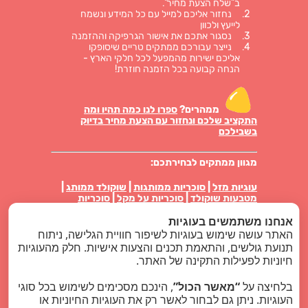
ב"שלח הצעת מחיר".
נחזור אליכם למייל עם כל המידע ונשמח
לייעץ ולכוון
נסגור אתכם את אישור הגרפיקה וההזמנה
נייצר עבורכם ממתקים טריים שיסופקו
אליכם ישירות מהמפעל לכל חלקי הארץ -
הנחה קבועה בכל הזמנה חוזרת!
ממהרים?
ספרו לנו כמה תהיו ומה
התקציב שלכם ונחזור עם הצעת מחיר בדיוק
בשבילכם
מגוון ממתקים לבחירתכם:
עוגיות מזל
|
סוכריות ממותגות
|
שוקולד ממותג
|
מטבעות שוקולד
|
סוכריות על מקל
|
סוכריות
טיקטק ממותגות
|
פרלינים באריזה אישית
|
עוגיות
אנחנו משתמשים בעוגיות
ביסקוויט באריזה
|
מארזי ממתקים
|
נשיקות מרנג
האתר עושה שימוש בעוגיות לשיפור חוויית הגלישה, ניתוח
סוויט לוגו בלוג
תנועת גולשים, והתאמת תכנים והצעות אישיות. חלק מהעוגיות
חיוניות לפעילות התקינה של האתר.
מוצרי פרסום
בלחיצה על
“מאשר הכול”
, הינכם מסכימים לשימוש בכל סוגי
כל הזכויות שמורות - סוויט לוגו ממתקים ממותגים
העוגיות. ניתן גם לבחור לאשר רק את העוגיות החיוניות או
2024 |
קידום אתרים