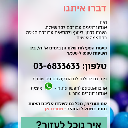
דברו איתנו
היי!
אנחנו זמינים עבורכם לכל שאלה.
נשמח לכוון, לייעץ ולהתאים עבורכם הצעה
בהתאמה אישית.
שעות הפעילות שלנו הן בימים א'-ה', בין
השעות 8:00 ל-17:00
טלפון: 03-6833633
ניתן גם לשלוח לנו הודעה בטופס שבדף
או בוואטסאפ (חפשו את ה -
מימין)
אנחנו חוזרים מהר :)
אם תעדיפו, נוכל גם לשלוח אליכם הצעת
מחיר במסלול המהיר -
ממש כאן
איך נוכל לעזור?