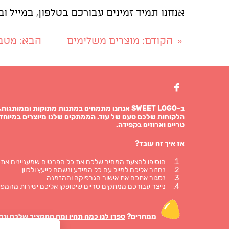
אנחנו תמיד זמינים עבורכם בטלפון, במייל ו
הקודם
: מוצרים משלימים
הבא
: מטב
«

ב-SWEET LOGO אנחנו מתמחים במתנות מתוקות וממו
הלקוחות שלכם טעם של עוד. הממתקים שלנו מיוצרים במיוחד 
טריים וארוזים בקפידה.
אז איך זה עובד?
הוסיפו להצעת המחיר שלכם את כל הפרטים שמעניינים אתכ
נחזור אליכם למייל עם כל המידע ונשמח לייעץ ולכוון
נסגור אתכם את אישור הגרפיקה וההזמנה
נייצר עבורכם ממתקים טריים שיסופקו אליכם ישירות מהמפע
ממהרים?
ספרו לנו כמה תהיו ומה התקציב שלכם ונח