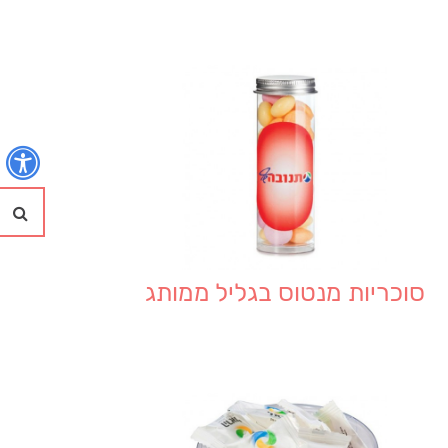
נ
חי
סוכריות מנטוס בגליל ממותג