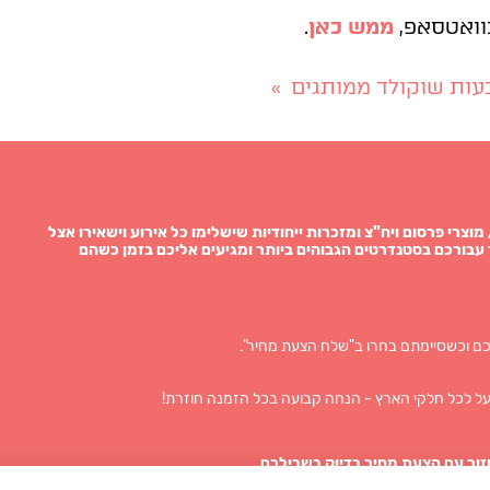
בוואטסאפ,
ממש כאן
.
עות שוקולד ממותגים
»
תגות, מוצרי פרסום ויח"צ ומזכרות ייחודיות שישלימו כל אירוע וישאירו אצל
עבורכם בסטנדרטים הגבוהים ביותר ומגיעים אליכם בזמן כשהם
ם וכשסיימתם בחרו ב"שלח הצעת מחיר".
ל לכל חלקי הארץ - הנחה קבועה בכל הזמנה חוזרת!
זור עם הצעת מחיר בדיוק בשבילכם