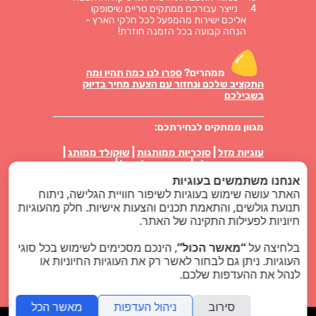
נייצר עבורכם ממתקים טריים שיסופקו
אליכם ישירות מהמפעל לכל חלקי הארץ -
הנחה קבועה בכל הזמנה חוזרת!
ממהרים?
ספרו לנו כמה תהיו ומה
התקציב שלכם ונחזור עם הצעת מחיר בדיוק
בשבילכם
מגוון ממתקים לבחירתכם:
עוגיות מזל
|
סוכריות ממותגות
|
שוקולד ממותג
|
מטבעות שוקולד
|
סוכריות על מקל
|
סוכריות
טיקטק ממותגות
|
פרלינים באריזה אישית
|
עוגיות
אנחנו משתמשים בעוגיות
ביסקוויט באריזה
|
מארזי ממתקים
|
נשיקות מרנג
האתר עושה שימוש בעוגיות לשיפור חוויית הגלישה, ניתוח
תנועת גולשים, והתאמת תכנים והצעות אישיות. חלק מהעוגיות
סוויט לוגו בלוג
חיוניות לפעילות התקינה של האתר.
מוצרי פרסום
בלחיצה על
“מאשר הכול”
, הינכם מסכימים לשימוש בכל סוגי
העוגיות. ניתן גם לבחור לאשר רק את העוגיות החיוניות או
כל הזכויות שמורות - סוויט לוגו ממתקים ממותגים
לנהל את ההעדפות שלכם.
2024 |
קידום אתרים
סירוב
ניהול העדפות
מאשר הכל