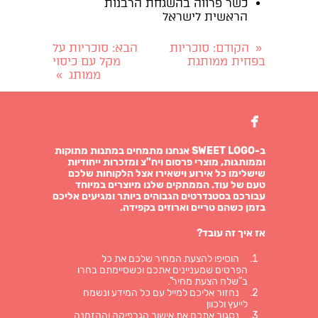
כשר פרווה בהשגחת הרבנות
הראשית לישראל
הקודם
: סוכריות
הבא
: סוכריות על
«
בפחית ממותגת
מקל עם כיסוי
ממותג
»

ב-SWEET LOGO אנחנו מתמחים במתנות מתוקות
וממותגות, מוצרי פרסום ויח"צ ומזכרות ייחודיות
שישלימו כל אירוע וישאירו אצל הלקוחות שלכם
טעם של עוד. הממתקים שלנו מיוצרים במיוחד
עבורכם בסטנדרטים הגבוהים ביותר ומגיעים אליכם
בזמן כשהם טריים וארוזים בקפידה.
אז איך זה עובד?
הוסיפו להצעת המחיר שלכם את כל
הפרטים שמעניינים אתכם וכשסיימתם בחרו
ב"שלח הצעת מחיר".
נחזור אליכם למייל עם כל המידע ונשמח
לייעץ ולכוון
נסגור אתכם את אישור הגרפיקה וההזמנה