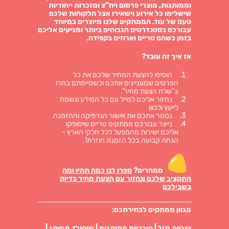
וממותגות, מוצרי פרסום ויח"צ ומזכרות ייחודיות
שישלימו כל אירוע וישאירו אצל הלקוחות שלכם
טעם של עוד. הממתקים שלנו מיוצרים במיוחד
עבורכם בסטנדרטים הגבוהים ביותר ומגיעים אליכם
בזמן כשהם טריים וארוזים בקפידה.
אז איך זה עובד?
הוסיפו להצעת המחיר שלכם את כל
הפרטים שמעניינים אתכם וכשסיימתם בחרו
ב"שלח הצעת מחיר".
נחזור אליכם למייל עם כל המידע ונשמח
לייעץ ולכוון
נסגור אתכם את אישור הגרפיקה וההזמנה
נייצר עבורכם ממתקים טריים שיסופקו
אליכם ישירות מהמפעל לכל חלקי הארץ -
הנחה קבועה בכל הזמנה חוזרת!
ממהרים?
ספרו לנו כמה תהיו ומה
התקציב שלכם ונחזור עם הצעת מחיר בדיוק
בשבילכם
מגוון ממתקים לבחירתכם:
עוגיות מזל
|
סוכריות ממותגות
|
שוקולד ממותג
|