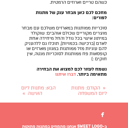
כשהם טריים וארוזים הרמטית.
מחכם לכם כאן מבחר ענק של מתנות
לפורים:
סוכריות ממותגות במארזים משלכם עם מבחר
מוצרים מקוריים שכולם אוהבים: שוקולד
במיתוג אישי בכל גודל והחל מיחידה אחת
לאדם (ברכישה בכמויות), תוכלו גם ללהעניק
להם עוגיות מזל ממותגות במגוון מארזים או
קופסאות פח ממותגות לסוכריות מנטה, אין
חוקים :)
נשמח לעזור לכם למצוא את הבחירה
מתאימה ביותר.
דברו איתנו
הקודם
: מתנות
הבא
: מתנות ליום
«
ליום המשפחה
האישה
»

ב-SWEET LOGO אנחנו מתמחים במתנות מתוקות