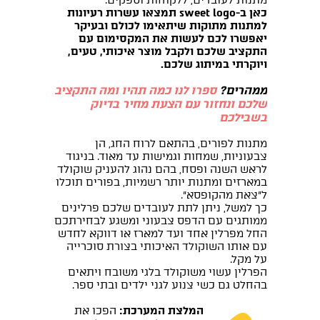
כאן ב-sweet logo תמצאו עשרות רעיונות
למתנות מתוקות שיתאימו לכולם ובעיקר
יאפשרו לכם לעשות את המקסימום עם
התקציב שלכם ולקבל מוצר איכותי, טעים,
ויוקרתי במיתוג שלכם.
ממהרים
?
ספרו לנו כמה תהיו ומה התקציב
שלכם ונחזור עם הצעת מחיר בדיוק
בשבילכם
מתנות לפורים, בהתאם לרוח החג, הן
צבעוניות, שמחות וגמישות עד מאוד. בניגוד
לראש השנה ופסח, בהם נהוג להעניק שוקולד
במארזים ומתנות יותר רשמיות, בפורים תוכלו
ל"צאת מהקופסא".
כך למשל, ניתן לתת לעובדים שלכם פרלינים
ממותגים עם הדפס צבעוני ומשגע לבחירתכם
החל מפרלין אחד ועד למארז או דווקא לחדש
עם אותו השוקולד האיכותי בצורת סוכרייה
על מקל.
הפרלין עשוי משוקולד בלגי משובח ויתאים
בהחלט גם כשי צנוע לגני ילדים ובתי ספר.
המלצת המערכת
:
הפכו את