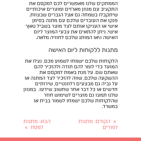
הממתקים שלנו מאפשרים לכם למקסם את
התקציב עם מגוון מארזים ומוצרים איכותיים
שיתקבלו בשמחה גם אצל הגברים שבצוות.
פנקו את העובדים שלכם עם מתנה בסימן
אישי או העניקו אותם לצד מוצר בשביל טאץ'
אישי. ניתן להתאים את צבעי המוצר ליום
האישה ו\או המותג שלכם לחוויה מלאה.
מתנות ללקוחות ליום האישה
הלקוחות שלכם ישמחו לשמוע מכם. נצלו את
המועד כדי לומר להם תודה ולהזכיר להם
שאתם שם. על מנת באמת למקסם את
ההשקעה שלכם, שווה להזכיר לצד המתנה או
על גביה גם מבצעים רלוונטיים, שירותים
חדשים או כל דבר אחר שחשוב שידעו. במגוון
שלנו תמצו גם מוצרים לשימוש חוזר
שהלקוחות שלכם ישמחו לשמור בבית או
במשרד.
הקודם
: מתנות
הבא
: מתנות
«
לפורים
לפסח
»