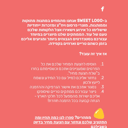

ב-SWEET LOGO אנחנו מתמחים במתנות מתוקות
וממותגות, מוצרי פרסום ויח"צ ומזכרות ייחודיות
שישלימו כל אירוע וישאירו אצל הלקוחות שלכם
טעם של עוד. הממתקים שלנו מיוצרים במיוחד
עבורכם בסטנדרטים הגבוהים ביותר ומגיעים אליכם
בזמן כשהם טריים וארוזים בקפידה.
אז איך זה עובד?
הוסיפו להצעת המחיר שלכם את כל
הפרטים שמעניינים אתכם וכשסיימתם בחרו
ב"שלח הצעת מחיר".
נחזור אליכם למייל עם כל המידע ונשמח
לייעץ ולכוון
נסגור אתכם את אישור הגרפיקה וההזמנה
נייצר עבורכם ממתקים טריים שיסופקו
אליכם ישירות מהמפעל לכל חלקי הארץ -
הנחה קבועה בכל הזמנה חוזרת!
ממהרים?
ספרו לנו כמה תהיו ומה
התקציב שלכם ונחזור עם הצעת מחיר בדיוק
בשבילכם