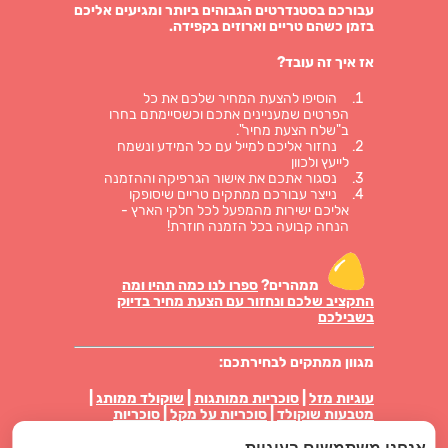
עבורכם בסטנדרטים הגבוהים ביותר ומגיעים אליכם
בזמן כשהם טריים וארוזים בקפידה.
אז איך זה עובד?
הוסיפו להצעת המחיר שלכם את כל
הפרטים שמעניינים אתכם וכשסיימתם בחרו
ב"שלח הצעת מחיר".
נחזור אליכם למייל עם כל המידע ונשמח
לייעץ ולכוון
נסגור אתכם את אישור הגרפיקה וההזמנה
נייצר עבורכם ממתקים טריים שיסופקו
אליכם ישירות מהמפעל לכל חלקי הארץ -
הנחה קבועה בכל הזמנה חוזרת!
ממהרים?
ספרו לנו כמה תהיו ומה
התקציב שלכם ונחזור עם הצעת מחיר בדיוק
בשבילכם
מגוון ממתקים לבחירתכם:
עוגיות מזל
|
סוכריות ממותגות
|
שוקולד ממותג
|
מטבעות שוקולד
|
סוכריות על מקל
|
סוכריות
טיקטק ממותגות
|
פרלינים באריזה אישית
|
עוגיות
אנחנו משתמשים בעוגיות
ביסקוויט באריזה
|
מארזי ממתקים
|
נשיקות מרנג