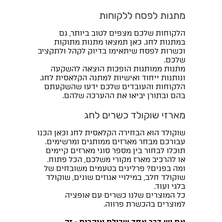
מתנות לפסח ללקוחות
הלקוחות שלכם מצפים לטוב ביותר, גם
במתנות לחג. כאן תמצאו מתנות מתוקות
וכשרות לפסח שיתאימו בדיוק לקהל ולתקציב
שלכם.
מתנות ממותגות הופכות הוצאה להשקעה
ונותנות ייחוד ואישיות למתנה הקלאסית לחג.
הלקוחות והעובדים שלכם ידעו שהשקעתם
בהם ובתורן יביאו את ההערכה שלהם.
מארזי שוקולד כשרים לחג
שוקולד הוא הבחירה הקלאסית לחג וכאן הכנו
עבורכם מבחר מארזים ממותגים ומרשימים.
תוכלו לבחור בין מספר סוגי מארזים קיימים
או להרכיב מארז מקורי משלכם, הכל פתוח.
ומה בפנים? פרלינים בטעמים משובחים של
שוקולד חלב, במילויי אגוזים שונים, שוקולד
בלגי ועוד.
כל המוצרים שלנו כשרים עם אופציה
למוצרים בהכשרת פרווה.
אם יש דבר אחד שכולם אוהבים - זה