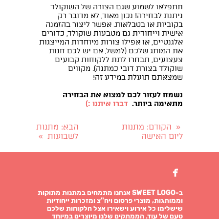
תתפלאו לשמוע שגם הצורה של השוקולד
ניתנת לבחירה! נכון מאוד, לא מדובר רק
בקוביות או בטבלאות. אפשר ליצור בהזמנה
אישית וייחודית גם מטבעות שוקולד, כדורים
אלגנטיים, או אפילו צורות מיוחדות המייצגות
את המותג שלכם (למשל, אם יש לכם חנות
צעצועים, תבחרו לתת ללקוחות קבועים
שוקולד בצורת דובי כמתנה). מקווים
שמצאתם תועלת במידע זה!
נשמח לעזור לכם למצוא את הבחירה
מתאימה ביותר.
דברו איתנו :)
הקודם
: מתנות
הבא
: מתנות
«
ליום האישה
לשבועות
»

ב-SWEET LOGO אנחנו מתמחים במתנות מתוקות
וממותגות, מוצרי פרסום ויח"צ ומזכרות ייחודיות
שישלימו כל אירוע וישאירו אצל הלקוחות שלכם
טעם של עוד. הממתקים שלנו מיוצרים במיוחד