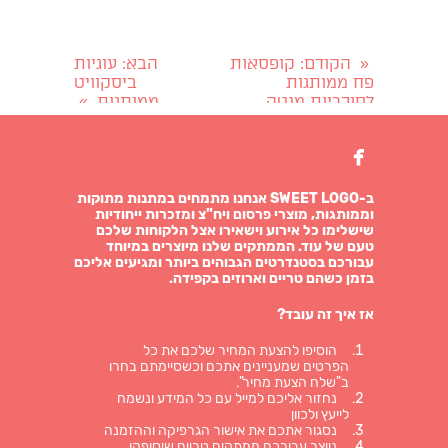
הקודם
: קופסאות
הבא
: עוגיות
«
פח ממותגות
ביסקוויט
לסוכריות מנטה
ממותגות
»

ב-SWEET LOGO אנחנו מתמחים במתנות מתוקות
וממותגות, מוצרי פרסום ויח"צ ומזכרות ייחודיות
שישלימו כל אירוע וישאירו אצל הלקוחות שלכם
טעם של עוד. הממתקים שלנו מיוצרים במיוחד
עבורכם בסטנדרטים הגבוהים ביותר ומגיעים אליכם
בזמן כשהם טריים וארוזים בקפידה.
אז איך זה עובד?
הוסיפו להצעת המחיר שלכם את כל
הפרטים שמעניינים אתכם וכשסיימתם בחרו
ב"שלח הצעת מחיר".
נחזור אליכם למייל עם כל המידע ונשמח
לייעץ ולכוון
נסגור אתכם את אישור הגרפיקה וההזמנה
נייצר עבורכם ממתקים טריים שיסופקו