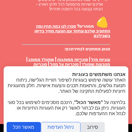
אליכם ישירות מהמפעל לכל חלקי הארץ -
הנחה קבועה בכל הזמנה חוזרת!
ממהרים?
ספרו לנו כמה תהיו ומה
התקציב שלכם ונחזור עם הצעת מחיר בדיוק
בשבילכם
מגוון ממתקים לבחירתכם:
עוגיות מזל
|
סוכריות ממותגות
|
שוקולד ממותג
|
מטבעות שוקולד
|
סוכריות על מקל
|
סוכריות
טיקטק ממותגות
|
פרלינים באריזה אישית
|
עוגיות
אנחנו משתמשים בעוגיות
ביסקוויט באריזה
|
מארזי ממתקים
|
נשיקות מרנג
האתר עושה שימוש בעוגיות לשיפור חוויית הגלישה, ניתוח
סוויט לוגו בלוג
תנועת גולשים, והתאמת תכנים והצעות אישיות. חלק מהעוגיות
חיוניות לפעילות התקינה של האתר.
מוצרי פרסום
בלחיצה על
“מאשר הכול”
, הינכם מסכימים לשימוש בכל סוגי
כל הזכויות שמורות - סוויט לוגו ממתקים ממותגים
העוגיות. ניתן גם לבחור לאשר רק את העוגיות החיוניות או
2024 |
קידום אתרים
לנהל את ההעדפות שלכם.
סירוב
ניהול העדפות
מאשר הכל
folyou