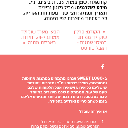
קורנפלור, שמן צמחי, אבקת ביצים, וניל.
מידע לאלרגנים:
מכיל גלוטן וביצים
תאריך תפוגה
: חצי שנה מפתיחת האריזה.
כל העוגיות מיוצרות לפי הזמנה.
הקודם
: פרלין
הבא
: מארז שוקולד
«
שוקולד ממותג
ממותג ל-24 יחידות
במילוי אגוזים -
באריזת מתנה
»
דאבל טוויסט

ב-SWEET LOGO אנחנו מתמחים במתנות מתוקות
וממותגות, מוצרי פרסום ויח"צ ומזכרות ייחודיות
שישלימו כל אירוע וישאירו אצל הלקוחות שלכם
טעם של עוד. הממתקים שלנו מיוצרים במיוחד
עבורכם בסטנדרטים הגבוהים ביותר ומגיעים אליכם
בזמן כשהם טריים וארוזים בקפידה.
אז איך זה עובד?
הוסיפו להצעת המחיר שלכם את כל
הפרטים שמעניינים אתכם וכשסיימתם בחרו