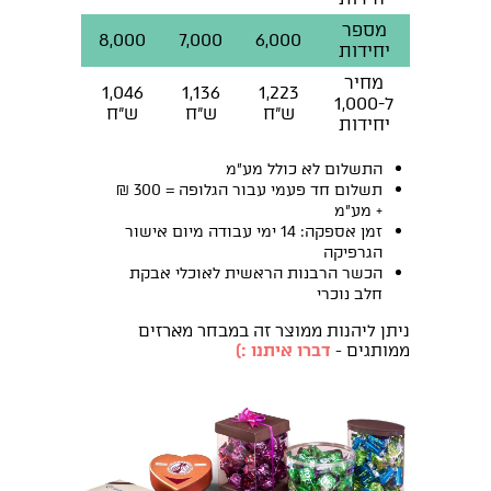
מספר
9,000
8,000
7,000
6,000
יחידות
מחיר
962
1,046
1,136
1,223
ל-1,000
ש"ח
ש"ח
ש"ח
ש"ח
יחידות
התשלום לא כולל מע"מ
תשלום חד פעמי עבור הגלופה = 300 ₪
+ מע"מ
זמן אספקה: 14 ימי עבודה מיום אישור
הגרפיקה
הכשר הרבנות הראשית לאוכלי אבקת
חלב נוכרי
ניתן ליהנות ממוצר זה במבחר מארזים
ממותגים -
דברו איתנו :)