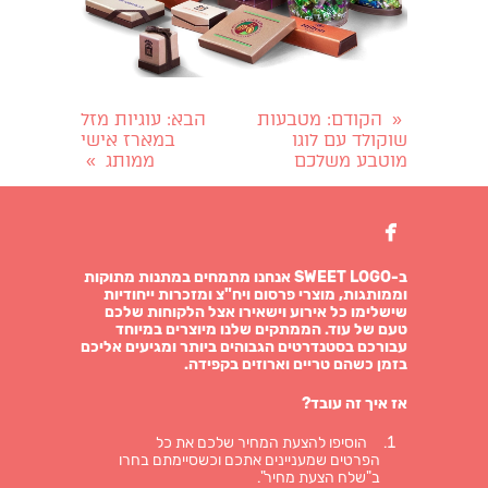
הקודם
: מטבעות
הבא
: עוגיות מזל
«
שוקולד עם לוגו
במארז אישי
מוטבע משלכם
ממותג
»

ב-SWEET LOGO אנחנו מתמחים במתנות מתוקות
וממותגות, מוצרי פרסום ויח"צ ומזכרות ייחודיות
שישלימו כל אירוע וישאירו אצל הלקוחות שלכם
טעם של עוד. הממתקים שלנו מיוצרים במיוחד
עבורכם בסטנדרטים הגבוהים ביותר ומגיעים אליכם
בזמן כשהם טריים וארוזים בקפידה.
אז איך זה עובד?
הוסיפו להצעת המחיר שלכם את כל
הפרטים שמעניינים אתכם וכשסיימתם בחרו
ב"שלח הצעת מחיר".