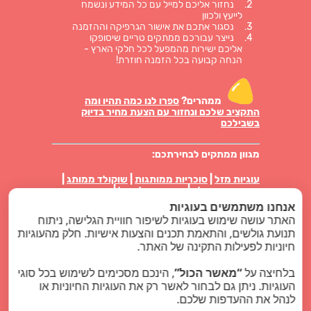
נחזור אליכם למייל עם כל המידע ונשמח
לייעץ ולכוון
נסגור אתכם את אישור הגרפיקה וההזמנה
נייצר עבורכם ממתקים טריים שיסופקו
אליכם ישירות מהמפעל לכל חלקי הארץ -
הנחה קבועה בכל הזמנה חוזרת!
ממהרים?
ספרו לנו כמה תהיו ומה
התקציב שלכם ונחזור עם הצעת מחיר בדיוק
בשבילכם
מגוון ממתקים לבחירתכם:
עוגיות מזל
|
סוכריות ממותגות
|
שוקולד ממותג
|
מטבעות שוקולד
|
סוכריות על מקל
|
סוכריות
טיקטק ממותגות
|
פרלינים באריזה אישית
|
עוגיות
אנחנו משתמשים בעוגיות
ביסקוויט באריזה
|
מארזי ממתקים
|
נשיקות מרנג
האתר עושה שימוש בעוגיות לשיפור חוויית הגלישה, ניתוח
תנועת גולשים, והתאמת תכנים והצעות אישיות. חלק מהעוגיות
סוויט לוגו בלוג
חיוניות לפעילות התקינה של האתר.
מוצרי פרסום
בלחיצה על
“מאשר הכול”
, הינכם מסכימים לשימוש בכל סוגי
העוגיות. ניתן גם לבחור לאשר רק את העוגיות החיוניות או
כל הזכויות שמורות - סוויט לוגו ממתקים ממותגים
לנהל את ההעדפות שלכם.
2024 |
קידום אתרים