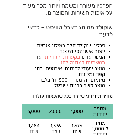
הפרלין מעורר ומשמח ויותר מכך מעיד
על איכות השירות והמוצרים.
שוקולד ממותג דאבל טוויסט – כדאי
לדעת
פרלין שוקולד חלב במילוי אגוזים
ייצור אישי לפי הזמנה
הגישו אותו
בקערות ייעודיות
או
במארזים כמתנה לחג
מוצר ייעודי לכנסים, אירועים, בתי
קפה ומלונות
מינמום הזמנה – 500 יח' בלבד
מוצר כשר רבנות ישראל
מחיר תחרותי שיורד ככל שהכמות עולה!
מספר
4,000
3,000
2,000
1,000
יחידות
מחיר
1,397
1,484
1,576
1,676
ל-1,000
ש"ח
ש"ח
ש"ח
ש"ח
יחידות