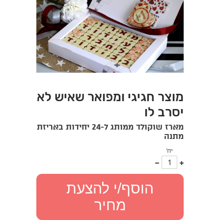
מוצר חגיגי ומפואר שאיש לא
יסרב לו
מארז שוקולד ממותג ל-24 יחידות באריזת
מתנה
יח'
עוד
פחות
אחד
אחד
הוסף/י להצעת
מחיר