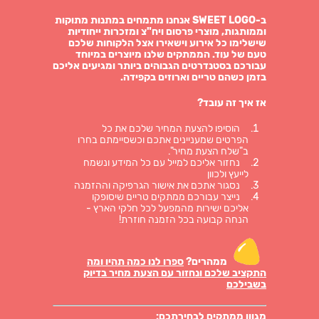
ב-SWEET LOGO אנחנו מתמחים במתנות מתוקות
וממותגות, מוצרי פרסום ויח"צ ומזכרות ייחודיות
שישלימו כל אירוע וישאירו אצל הלקוחות שלכם
טעם של עוד. הממתקים שלנו מיוצרים במיוחד
עבורכם בסטנדרטים הגבוהים ביותר ומגיעים אליכם
בזמן כשהם טריים וארוזים בקפידה.
אז איך זה עובד?
הוסיפו להצעת המחיר שלכם את כל
הפרטים שמעניינים אתכם וכשסיימתם בחרו
ב"שלח הצעת מחיר".
נחזור אליכם למייל עם כל המידע ונשמח
לייעץ ולכוון
נסגור אתכם את אישור הגרפיקה וההזמנה
נייצר עבורכם ממתקים טריים שיסופקו
אליכם ישירות מהמפעל לכל חלקי הארץ -
הנחה קבועה בכל הזמנה חוזרת!
ממהרים?
ספרו לנו כמה תהיו ומה
התקציב שלכם ונחזור עם הצעת מחיר בדיוק
בשבילכם
מגוון ממתקים לבחירתכם: