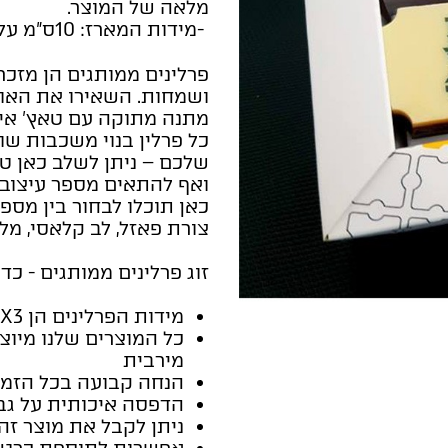
מלאה של המוצר.
-מידות המארז: 10ס"מ על 6.5 ס"מ, עומק 2 ס"מ.
פרלינים ממותגים הן מזכרת
ושמחות. השאירו את האור
מתנה מתוקה עם טאץ' איש
כל פרלין בנוי משכבות שו
שלכם – ניתן לשלב כאן ט
ואף להתאים מספר עיצובי
כאן תוכלו לבחור בין מס
צורת פאזל, לב קלאסי, מלב
זוג פרלינים ממותגים - כד
מידות הפרלינים הן 3X3 ס"מ (משתנה בהתאם לצורה)
כל המוצרים שלנו מיוצ
מירבית
הנחה קבועה בכל הזמנ
הדפסה איכותית על גב
ניתן לקבל את מוצר זה