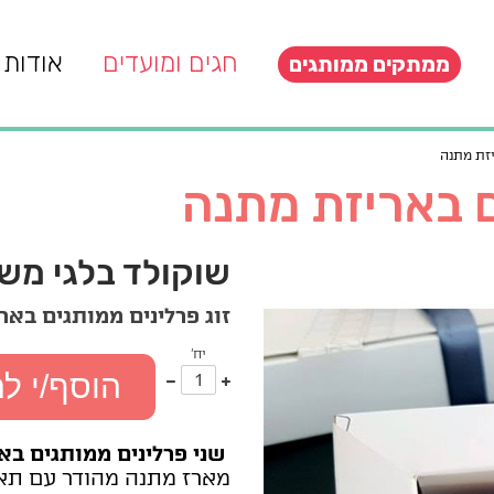
חגים ומועדים
אודות
ממתקים ממותגים
יזת מתנה
ם באריזת מתנה
שוקולד בלגי מש
זוג פרלינים ממותגים באר
יח'
עוד
פחות
הוסף/י ל
אחד
אחד
שני פרלינים ממותגים ב
מארז מתנה מהודר עם תא י