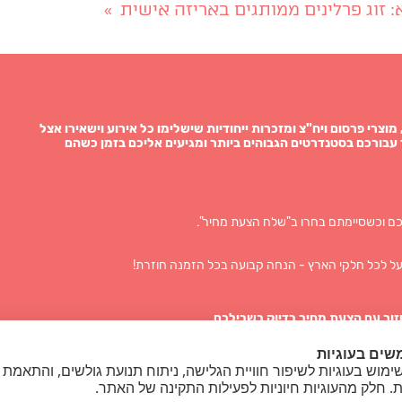
: זוג פרלינים ממותגים באריזה אישית
»
תגות, מוצרי פרסום ויח"צ ומזכרות ייחודיות שישלימו כל אירוע וישאירו אצל
עבורכם בסטנדרטים הגבוהים ביותר ומגיעים אליכם בזמן כשהם
ם וכשסיימתם בחרו ב"שלח הצעת מחיר".
ל לכל חלקי הארץ - הנחה קבועה בכל הזמנה חוזרת!
זור עם הצעת מחיר בדיוק בשבילכם
שים בעוגיות
מוש בעוגיות לשיפור חוויית הגלישה, ניתוח תנועת גולשים, והתאמת 
ת. חלק מהעוגיות חיוניות לפעילות התקינה של האתר.
ולד
|
סוכריות על מקל
|
סוכריות טיקטק ממותגות
|
פרלינים באריזה