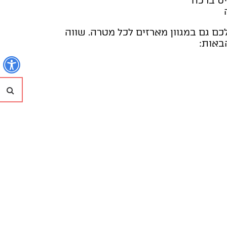
ס ברכה
לכם גם במגוון מארזים לכל מטרה. שווה
באות:
נ
חי