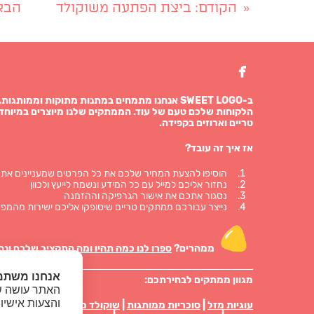
הקודם
: ביצת הפתעה משוקולד
הבא
«

ב-SWEET LOGO אנחנו מתמחים במתנות מתוקות וממו
הלקוחות שלכם טעם של עוד. הממתקים שלנו מיוצרים במיוחד 
טריים וארוזים בקפידה.
אז איך זה עובד?
הוסיפו להצעת המחיר שלכם את כל הפרטים שמעניינים אתכ
נחזור אליכם למייל עם כל המידע ונשמח לייעץ ולכוון
נסגור אתכם את אישור הגרפיקה וההזמנה
נייצר עבורכם ממתקים טריים שיסופקו אליכם ישירות מהמפע
ממהרים?
ספרו לנו כמה תהיו ומה התקציב שלכם ונח
אנחנו משתמ
מגוון ממתקים לבחירתכם:
האתר עושה שי
והצעות אישיו
עוגיות מזל
|
סוכריות ממותגות
|
שוקולד ממותג
|
מטבעות שוק