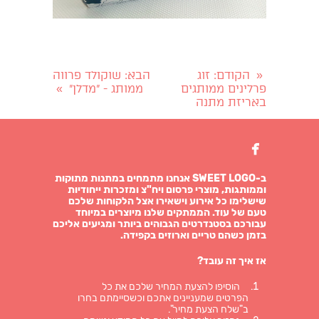
הקודם
: זוג
הבא
: שוקולד פרווה
«
פרלינים ממותגים
ממותג - "מדלן"
»
באריזת מתנה

ב-SWEET LOGO אנחנו מתמחים במתנות מתוקות
וממותגות, מוצרי פרסום ויח"צ ומזכרות ייחודיות
שישלימו כל אירוע וישאירו אצל הלקוחות שלכם
טעם של עוד. הממתקים שלנו מיוצרים במיוחד
עבורכם בסטנדרטים הגבוהים ביותר ומגיעים אליכם
בזמן כשהם טריים וארוזים בקפידה.
אז איך זה עובד?
הוסיפו להצעת המחיר שלכם את כל
הפרטים שמעניינים אתכם וכשסיימתם בחרו
ב"שלח הצעת מחיר".