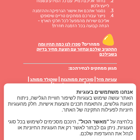
נחזור אליכם למייל עם כל המידע ונשמח
לייעץ ולכוון
נסגור אתכם את אישור הגרפיקה וההזמנה
נייצר עבורכם ממתקים טריים שיסופקו
אליכם ישירות מהמפעל לכל חלקי הארץ -
הנחה קבועה בכל הזמנה חוזרת!
ממהרים?
ספרו לנו כמה תהיו ומה
התקציב שלכם ונחזור עם הצעת מחיר בדיוק
בשבילכם
מגוון ממתקים לבחירתכם:
עוגיות מזל
|
סוכריות ממותגות
|
שוקולד ממותג
|
מטבעות שוקולד
|
סוכריות על מקל
|
סוכריות
טיקטק ממותגות
|
פרלינים באריזה אישית
|
עוגיות
אנחנו משתמשים בעוגיות
ביסקוויט באריזה
|
מארזי ממתקים
|
נשיקות מרנג
האתר עושה שימוש בעוגיות לשיפור חוויית הגלישה, ניתוח
תנועת גולשים, והתאמת תכנים והצעות אישיות. חלק מהעוגיות
סוויט לוגו בלוג
חיוניות לפעילות התקינה של האתר.
מוצרי פרסום
בלחיצה על
“מאשר הכול”
, הינכם מסכימים לשימוש בכל סוגי
העוגיות. ניתן גם לבחור לאשר רק את העוגיות החיוניות או
כל הזכויות שמורות - סוויט לוגו ממתקים ממותגים
לנהל את ההעדפות שלכם.
2024 |
קידום אתרים