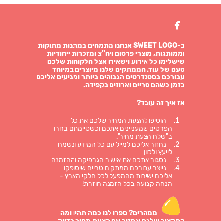

ב-SWEET LOGO אנחנו מתמחים במתנות מתוקות
וממותגות, מוצרי פרסום ויח"צ ומזכרות ייחודיות
שישלימו כל אירוע וישאירו אצל הלקוחות שלכם
טעם של עוד. הממתקים שלנו מיוצרים במיוחד
עבורכם בסטנדרטים הגבוהים ביותר ומגיעים אליכם
בזמן כשהם טריים וארוזים בקפידה.
אז איך זה עובד?
הוסיפו להצעת המחיר שלכם את כל
הפרטים שמעניינים אתכם וכשסיימתם בחרו
ב"שלח הצעת מחיר".
נחזור אליכם למייל עם כל המידע ונשמח
לייעץ ולכוון
נסגור אתכם את אישור הגרפיקה וההזמנה
נייצר עבורכם ממתקים טריים שיסופקו
אליכם ישירות מהמפעל לכל חלקי הארץ -
הנחה קבועה בכל הזמנה חוזרת!
ממהרים?
ספרו לנו כמה תהיו ומה
התקציב שלכם ונחזור עם הצעת מחיר בדיוק