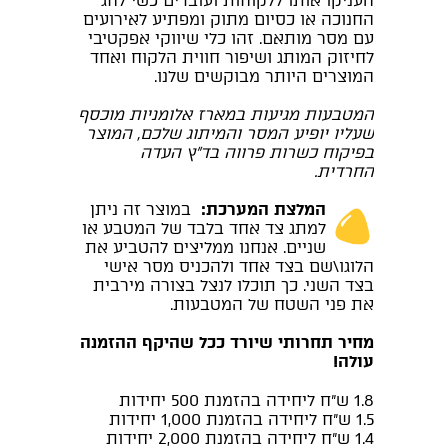
העניקו אותו ללקוחות ועובדים כשי לחג
החנוכה או כסיום מתוק ומפתיע לאירועים
עם מסר מותאם. זהו כלי שיווקי אפקטיבי
לחיזוק המותג ושיפור חווית הלקוח ואחד
המוצרים היותר מבוקשים שלנו.
המטבעות מגיעות במארז אלומניות מוכסף
שעליו יופיע המסר והמיתוג שלכם, המוצר
בפיקוח כשרות פרווה בד"ץ העדה
החרדית.
המלצת המערכת:
במוצר זה ניתן
למתג צד אחד בלבד של המטבע או
שניים. אנחנו ממליצים להטביע את
הלוגו\שם בצד אחד ולהכניס מסר אישי
בצד השני. כך תוכלו לנצל בצורה מירבית
את פני השטח של המטבעות.
מחיר תחרותי שיורד ככל שהיקף ההזמנה
עולה!
1.8 ש"ח ליחידה בהזמנת 500 יחידות
1.5 ש"ח ליחידה בהזמנת 1,000 יחידות
1.4 ש"ח ליחידה בהזמנת 2,000 יחידות