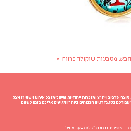
בא
: מטבעות שוקולד פרווה
»
תגות, מוצרי פרסום ויח"צ ומזכרות ייחודיות שישלימו כל אירוע וישאירו אצל
עבורכם בסטנדרטים הגבוהים ביותר ומגיעים אליכם בזמן כשהם
ם וכשסיימתם בחרו ב"שלח הצעת מחיר".