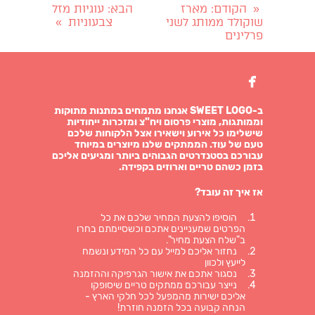
הקודם
: מארז
הבא
: עוגיות מזל
«
שוקולד ממותג לשני
צבעוניות
»
פרלינים

ב-SWEET LOGO אנחנו מתמחים במתנות מתוקות
וממותגות, מוצרי פרסום ויח"צ ומזכרות ייחודיות
שישלימו כל אירוע וישאירו אצל הלקוחות שלכם
טעם של עוד. הממתקים שלנו מיוצרים במיוחד
עבורכם בסטנדרטים הגבוהים ביותר ומגיעים אליכם
בזמן כשהם טריים וארוזים בקפידה.
אז איך זה עובד?
הוסיפו להצעת המחיר שלכם את כל
הפרטים שמעניינים אתכם וכשסיימתם בחרו
ב"שלח הצעת מחיר".
נחזור אליכם למייל עם כל המידע ונשמח
לייעץ ולכוון
נסגור אתכם את אישור הגרפיקה וההזמנה
נייצר עבורכם ממתקים טריים שיסופקו
אליכם ישירות מהמפעל לכל חלקי הארץ -
הנחה קבועה בכל הזמנה חוזרת!