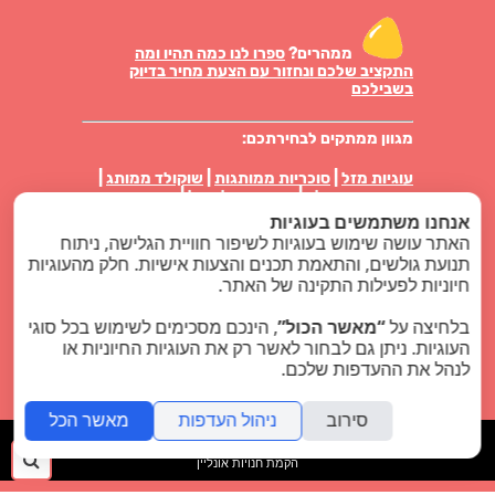
ממהרים?
ספרו לנו כמה תהיו ומה
התקציב שלכם ונחזור עם הצעת מחיר בדיוק
בשבילכם
מגוון ממתקים לבחירתכם:
עוגיות מזל
|
סוכריות ממותגות
|
שוקולד ממותג
|
מטבעות שוקולד
|
סוכריות על מקל
|
סוכריות
טיקטק ממותגות
|
פרלינים באריזה אישית
|
עוגיות
אנחנו משתמשים בעוגיות
ביסקוויט באריזה
|
מארזי ממתקים
|
נשיקות מרנג
האתר עושה שימוש בעוגיות לשיפור חוויית הגלישה, ניתוח
תנועת גולשים, והתאמת תכנים והצעות אישיות. חלק מהעוגיות
סוויט לוגו בלוג
חיוניות לפעילות התקינה של האתר.
מוצרי פרסום
בלחיצה על
“מאשר הכול”
, הינכם מסכימים לשימוש בכל סוגי
העוגיות. ניתן גם לבחור לאשר רק את העוגיות החיוניות או
כל הזכויות שמורות - סוויט לוגו ממתקים ממותגים
לנהל את ההעדפות שלכם.
2024 |
קידום אתרים
סירוב
ניהול העדפות
מאשר הכל
folyou
חיפ
הקמת חנויות אונליין