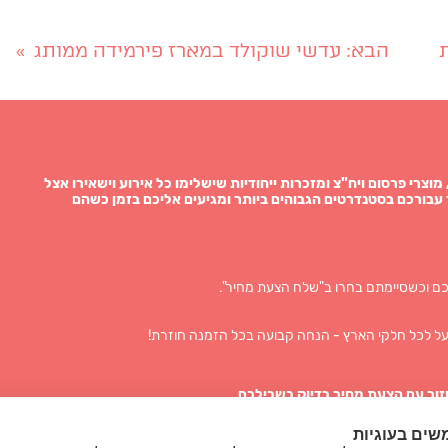
הבא
: עדשי שוקולד במארז פירמידה ממותג
»
תגות, מוצרי פרסום ויח"צ ומזכרות ייחודיות שישלימו כל אירוע וישאירו אצל
עבורכם בסטנדרטים הגבוהים ביותר ומגיעים אליכם בזמן כשהם
ם וכשסיימתם בחרו ב"שלח הצעת מחיר".
ל לכל חלקי הארץ - הנחה קבועה בכל הזמנה חוזרת!
זור עם הצעת מחיר בדיוק בשבילכם
שים בעוגיות