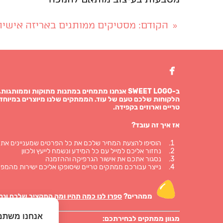
הקודם
: מסטיקים ממותגים באריזה אישית
«

ב-SWEET LOGO אנחנו מתמחים במתנות מתוקות וממו
הלקוחות שלכם טעם של עוד. הממתקים שלנו מיוצרים במיוחד 
טריים וארוזים בקפידה.
אז איך זה עובד?
הוסיפו להצעת המחיר שלכם את כל הפרטים שמעניינים אתכ
נחזור אליכם למייל עם כל המידע ונשמח לייעץ ולכוון
נסגור אתכם את אישור הגרפיקה וההזמנה
נייצר עבורכם ממתקים טריים שיסופקו אליכם ישירות מהמפע
ממהרים?
ספרו לנו כמה תהיו ומה התקציב שלכם ונח
אנחנו משתמ
מגוון ממתקים לבחירתכם: