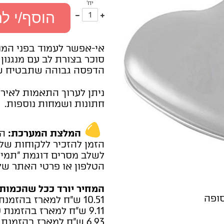
יח'
עוד
פחות
הוסף/י ל
אחד
אחד
אי-אפשר לעמוד בפני המו
סוכר בצורת לב עם מנגנון
הדפסה גבוהה שתבטיח שה
ניתן לערוך התאמות לאירו
חתונות ושמחות נוספות.
המלצת המערכת:
הו
הזמן להזכיר ללקוחות של
לשלב מסרים דוגמת "תמיד
הטלפון או פרטי האתר של
המחיר יורד ככל שהכמות 
סופה
10.51 ש"ח למארז בהזמנת 100 יחידות
9.11 ש"ח למארז בהזמנת 300 יחידות
6.93 ש"ח למארז בהזמנת 500 יחידות