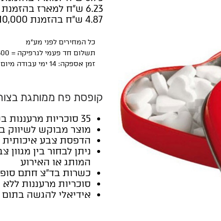
6.23 ש"ח למארז בהזמנת 1000 יחידות
4.87 ש"ח בהזמנת 10,000 יחידות
כל המחירים לפני מע"מ
תשלום חד פעמי לגרפיקה = 300 ₪ + מע"מ
זמן אספקה: 14 ימי עבודה מיום אישור הגרפיקה
קופסת פח ממותגת בצורת
35
סוכריות מרעננות בקופ
מוצר מבוקש לשיווק בק
הדפסת צבע איכותית (
ניתן לבחור בין מגוון
המותג או האירוע
כשרות בד"צ חתם סופר
סוכריות מרעננות ללא ס
אידיאלי להגשה בתום 