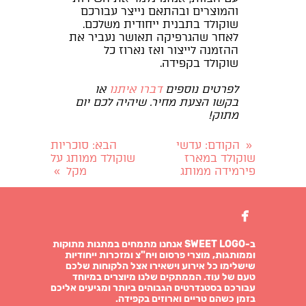
והמוצרים ובהתאם נייצר עבורכם
שוקולד בתבנית ייחודית משלכם.
לאחר שהגרפיקה תאושר נעביר את
ההזמנה לייצור ואז נארוז כל
שוקולד בקפידה.
לפרטים נוספים
דברו איתנו
או
בקשו הצעת מחיר. שיהיה לכם יום
מתוק!
הקודם
: עדשי
הבא
: סוכריות
«
שוקולד במארז
שוקולד ממותג על
פירמידה ממותג
מקל
»

ב-SWEET LOGO אנחנו מתמחים במתנות מתוקות
וממותגות, מוצרי פרסום ויח"צ ומזכרות ייחודיות
שישלימו כל אירוע וישאירו אצל הלקוחות שלכם
טעם של עוד. הממתקים שלנו מיוצרים במיוחד
עבורכם בסטנדרטים הגבוהים ביותר ומגיעים אליכם
בזמן כשהם טריים וארוזים בקפידה.