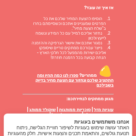
אז איך זה עובד?
הוסיפו להצעת המחיר שלכם את כל
הפרטים שמעניינים אתכם וכשסיימתם בחרו
ב"שלח הצעת מחיר".
נחזור אליכם למייל עם כל המידע ונשמח
לייעץ ולכוון
נסגור אתכם את אישור הגרפיקה וההזמנה
נייצר עבורכם ממתקים טריים שיסופקו
אליכם ישירות מהמפעל לכל חלקי הארץ -
הנחה קבועה בכל הזמנה חוזרת!
ממהרים?
ספרו לנו כמה תהיו ומה
התקציב שלכם ונחזור עם הצעת מחיר בדיוק
בשבילכם
מגוון ממתקים לבחירתכם:
עוגיות מזל
|
סוכריות ממותגות
|
שוקולד ממותג
|
מטבעות שוקולד
|
סוכריות על מקל
|
סוכריות
טיקטק ממותגות
|
פרלינים באריזה אישית
|
עוגיות
אנחנו משתמשים בעוגיות
ביסקוויט באריזה
|
מארזי ממתקים
|
נשיקות מרנג
האתר עושה שימוש בעוגיות לשיפור חוויית הגלישה, ניתוח
תנועת גולשים, והתאמת תכנים והצעות אישיות. חלק מהעוגיות
סוויט לוגו בלוג