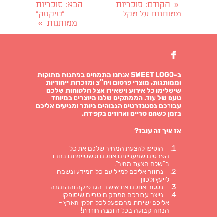
הקודם
: סוכריות
הבא
: סוכריות
«
ממותגות על מקל
"טיקטק"
ממותגות
»

ב-SWEET LOGO אנחנו מתמחים במתנות מתוקות
וממותגות, מוצרי פרסום ויח"צ ומזכרות ייחודיות
שישלימו כל אירוע וישאירו אצל הלקוחות שלכם
טעם של עוד. הממתקים שלנו מיוצרים במיוחד
עבורכם בסטנדרטים הגבוהים ביותר ומגיעים אליכם
בזמן כשהם טריים וארוזים בקפידה.
אז איך זה עובד?
הוסיפו להצעת המחיר שלכם את כל
הפרטים שמעניינים אתכם וכשסיימתם בחרו
ב"שלח הצעת מחיר".
נחזור אליכם למייל עם כל המידע ונשמח
לייעץ ולכוון
נסגור אתכם את אישור הגרפיקה וההזמנה
נייצר עבורכם ממתקים טריים שיסופקו
אליכם ישירות מהמפעל לכל חלקי הארץ -
הנחה קבועה בכל הזמנה חוזרת!