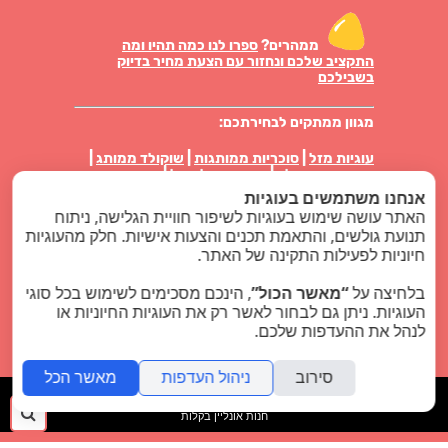
ממהרים?
ספרו לנו כמה תהיו ומה
התקציב שלכם ונחזור עם הצעת מחיר בדיוק
בשבילכם
מגוון ממתקים לבחירתכם:
עוגיות מזל
|
סוכריות ממותגות
|
שוקולד ממותג
|
מטבעות שוקולד
|
סוכריות על מקל
|
סוכריות
טיקטק ממותגות
|
פרלינים באריזה אישית
|
עוגיות
אנחנו משתמשים בעוגיות
ביסקוויט באריזה
|
מארזי ממתקים
|
נשיקות מרנג
האתר עושה שימוש בעוגיות לשיפור חוויית הגלישה, ניתוח
תנועת גולשים, והתאמת תכנים והצעות אישיות. חלק מהעוגיות
סוויט לוגו בלוג
חיוניות לפעילות התקינה של האתר.
מוצרי פרסום
בלחיצה על
“מאשר הכול”
, הינכם מסכימים לשימוש בכל סוגי
העוגיות. ניתן גם לבחור לאשר רק את העוגיות החיוניות או
כל הזכויות שמורות - סוויט לוגו ממתקים ממותגים
לנהל את ההעדפות שלכם.
2024 |
קידום אתרים
סירוב
ניהול העדפות
מאשר הכל
folyou
חיפ
חנות אונליין בקלות